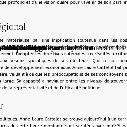
ue profond et d'une vision claire pour l'avenir de son parti e
égional
se matérialise par une implication soutenue dans les dos
lien indissociable avec les enjeux nationaux. La décentralisa
sforment votre espace intérieur
our vos soirées stand-up
 business angels
 de raffinement
inistre de l'égalité entre les femmes et l
c, une personnalité en devenir
nde du business
r
ution
s les banlieues
permet d'adapter les directives nationales aux réalités territor
aux besoins spécifiques de ses électeurs. Que ce soit pou
re de développement économique, Anne Laure Cattelot fait p
aire, veillant à ce que les préoccupations de ses concitoyens 
s large. Sa capacité à naviguer entre les niveaux de gouver
e la représentativité et de l'efficacité politique.
r
litiques, Anne Laure Cattelot se trouve aujourd'hui à un car
tures de cette figure montante sont scrutées avec intérêt pa