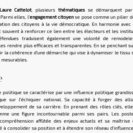
aure Cattelot
, plusieurs
thématiques
se démarquent par
Parmi elles, l'
engagement citoyen
se pose comme un pilier d
ipation des citoyens à la vie démocratique. En harmonie avec 
t souvent à renforcer ce lien entre les électeurs et les instit
éfendues traduisent également une volonté de remodele
 les rendre plus efficaces et transparentes. En se penchant s
ir la cohérence d'une démarche qui vise à dynamiser le tissu 
t mesurables.
e
 politique se caractérise par une influence politique grandis
ue sur l'échiquier national. Sa capacité à forger des alli
eloppement de sa carrière. En prenant des rôles clés, elle
mme une figure incontournable parmi ses pairs. Les post
 compréhension affûtée des enjeux actuels et sa maîtrise 
é à consolider sa position et à étendre son réseau d'influenc