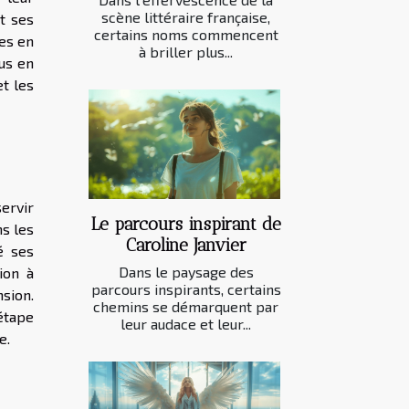
scène littéraire française,
t ses
certains noms commencent
tes en
à briller plus...
lus en
et les
ervir
Le parcours inspirant de
s les
Caroline Janvier
é ses
Dans le paysage des
ion à
parcours inspirants, certains
nsion.
chemins se démarquent par
étape
leur audace et leur...
e.