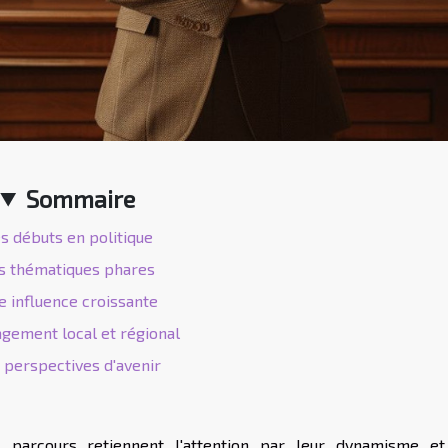
Sommaire
s débuts en politique
s thématiques phares
 influence croissante
agement local et régional
 perspectives d'avenir
s parcours retiennent l'attention par leur dynamisme et