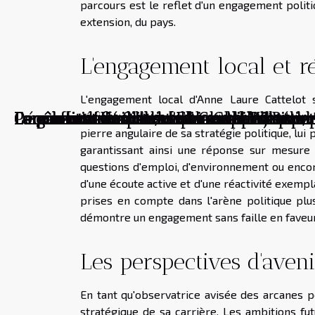
parcours est le reflet d'un engagement politiq
extension, du pays.
L'engagement local et r
L'engagement local d'Anne Laure Cattelot 
régionaux de sa circonscription, tissant un 
Comment les tableaux personnalisés tran
Comment créer une ambiance intimiste p
Le rôle croissant des femmes en tant que
Découverte de Saks, un monde de luxe et
Le combat féministe d'Elisabeth Moreno, m
Parcours et réalisations de Gael Le Bohe
Le rôle croissant des femmes dans le mo
Le parcours inspirant de Caroline Janvie
Le graffiti : Un art de rue en pleine évol
La renaissance de la culture hip-hop dan
pierre angulaire de sa stratégie politique, lui 
garantissant ainsi une réponse sur mesure 
questions d'emploi, d'environnement ou enco
d'une écoute active et d'une réactivité exempl
prises en compte dans l'arène politique plu
démontre un engagement sans faille en faveur d
Les perspectives d'aveni
En tant qu'observatrice avisée des arcanes po
stratégique de sa carrière. Les ambitions fu