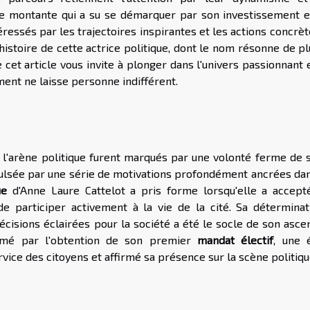
ure montante qui a su se démarquer par son investissement e
ressés par les trajectoires inspirantes et les actions concrè
istoire de cette actrice politique, dont le nom résonne de p
 cet article vous invite à plonger dans l'univers passionnant 
ent ne laisse personne indifférent.
l'arène politique furent marqués par une volonté ferme de s
ulsée par une série de motivations profondément ancrées dan
ue
d'Anne Laure Cattelot a pris forme lorsqu'elle a accept
 de participer activement à la vie de la cité. Sa déterminat
cisions éclairées pour la société a été le socle de son asce
thmé par l'obtention de son premier
mandat électif
, une 
vice des citoyens et affirmé sa présence sur la scène politiqu