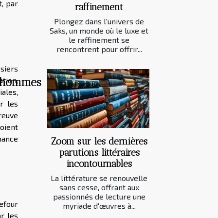
t, par
raffinement
Plongez dans l'univers de
Saks, un monde où le luxe et
le raffinement se
rencontrent pour offrir...
siers
tion,
es hommes
iales,
r les
reuve
soient
nance
Zoom sur les dernières
parutions littéraires
incontournables
La littérature se renouvelle
sans cesse, offrant aux
passionnés de lecture une
refour
myriade d'œuvres à...
r les