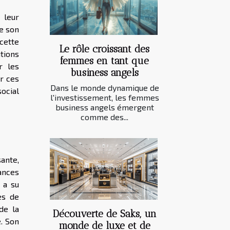
 leur
e son
cette
Le rôle croissant des
utions
femmes en tant que
r les
business angels
ur ces
Dans le monde dynamique de
social
l'investissement, les femmes
business angels émergent
comme des...
sante,
ances
 a su
es de
de la
Découverte de Saks, un
e. Son
monde de luxe et de