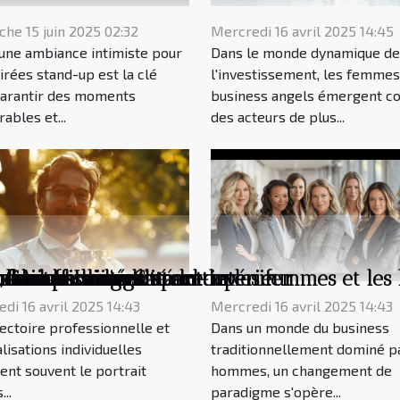
he 15 juin 2025 02:32
Mercredi 16 avril 2025 14:45
une ambiance intimiste pour
Dans le monde dynamique de
irées stand-up est la clé
l'investissement, les femmes
garantir des moments
business angels émergent 
bles et...
des acteurs de plus...
sforment votre espace intérieur
our vos soirées stand-up
 business angels
 de raffinement
inistre de l'égalité entre les femmes et l
c, une personnalité en devenir
nde du business
 d'Anne Laure Cattelot
r
ution
s les banlieues
di 16 avril 2025 14:43
Mercredi 16 avril 2025 14:43
jectoire professionnelle et
Dans un monde du business
alisations individuelles
traditionnellement dominé p
ent souvent le portrait
hommes, un changement de
...
paradigme s'opère...