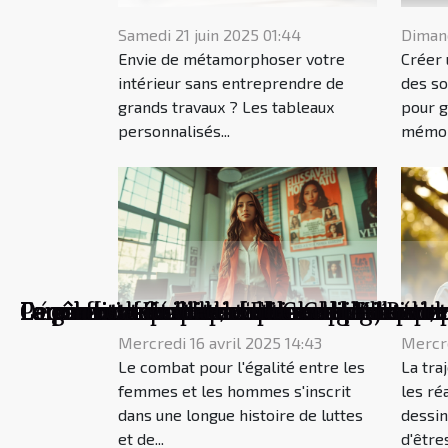
Samedi 21 juin 2025 01:44
Dimanc
Envie de métamorphoser votre
Créer 
intérieur sans entreprendre de
des so
grands travaux ? Les tableaux
pour 
personnalisés...
mémora
Comment les tableaux personnalisés tran
Comment créer une ambiance intimiste p
Le rôle croissant des femmes en tant que
Découverte de Saks, un monde de luxe et
Le combat féministe d'Elisabeth Moreno, m
Parcours et réalisations de Gael Le Bohe
Le rôle croissant des femmes dans le mo
Le parcours politique et les engagements
Le parcours inspirant de Caroline Janvie
Le graffiti : Un art de rue en pleine évol
La renaissance de la culture hip-hop dan
Mercredi 16 avril 2025 14:43
Mercre
Le combat pour l'égalité entre les
La tra
femmes et les hommes s'inscrit
les ré
dans une longue histoire de luttes
dessin
et de...
d'êtres