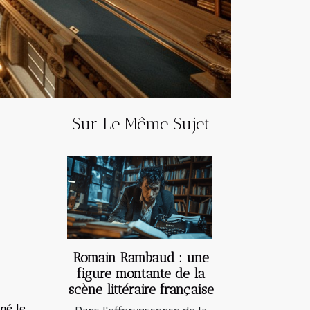
Sur Le Même Sujet
Romain Rambaud : une
figure montante de la
scène littéraire française
né le
Dans l'effervescence de la