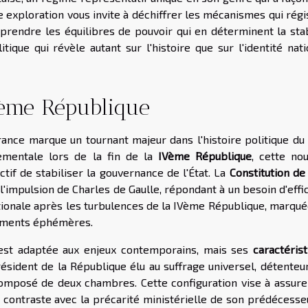
 exploration vous invite à déchiffrer les mécanismes qui rég
mprendre les équilibres de pouvoir qui en déterminent la stab
ique qui révèle autant sur l'histoire que sur l'identité nati
Vème République
ance marque un tournant majeur dans l'histoire politique du 
nementale lors de la fin de la
IVème République
, cette nou
ctif de stabiliser la gouvernance de l'État. La
Constitution de
l'impulsion de Charles de Gaulle, répondant à un besoin d'effi
ationale après les turbulences de la IVème République, marqué
nements éphémères.
'est adaptée aux enjeux contemporains, mais ses
caractéris
ident de la République élu au suffrage universel, détenteur
composé de deux chambres. Cette configuration vise à assure
en contraste avec la précarité ministérielle de son prédécesse