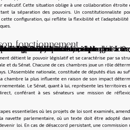
ir exécutif. Cette situation oblige à une collaboration étroite
tant la séparation des pouvoirs. Un constitutionnaliste pou
tte configuration, qui reflète la flexibilité et l'adaptabilité
ques.
t son fonctionnement
ns Points
 des robots humains
n de 'Moi non, je t'aime moi non plus' à 'On
 la scène littéraire française
erme anglais 'be cause' dans la langue fran
 l'humanité
ours du président Emmanuel Macron à trave
cessité pour une pensée critique
ntes de Macron en 2021
ires incontournables
e Aude de Castet?
plet
ssance politique
sionnent : étude d'un cas unique d'édition
 sur son avenir et ses enjeux
littérature moderne
ures de livres
nt détient le pouvoir législatif et se caractérise par sa str
le et du Sénat. Chacune de ces chambres joue un rôle déterm
pays. L'Assemblée nationale, constituée de députés élus au su
la chambre la plus influente en raison de son impact déterm
rnementale. Le Sénat, quant à lui, représente les territoires 
direct, conférant à ses sénateurs une mission de réflexi
tapes essentielles où les projets de loi sont examinés, amen
 la navette parlementaire, où un texte doit être adopté dan
venir loi. En cas de désaccord persistant, une commission 