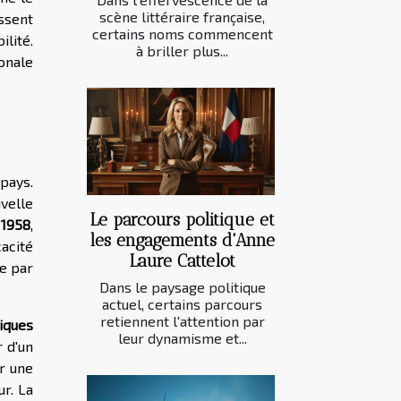
scène littéraire française,
issent
certains noms commencent
ilité.
à briller plus...
onale
pays.
velle
Le parcours politique et
 1958
,
les engagements d'Anne
cacité
Laure Cattelot
e par
Dans le paysage politique
actuel, certains parcours
retiennent l'attention par
tiques
leur dynamisme et...
 d'un
r une
ur. La