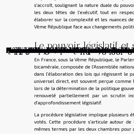
s'accroît, soulignant la nature duale du pouvo
les deux têtes de l'exécutif, tout en respec
élaborer sur la complexité et les nuances de ce
Vème République face aux changements politi
Le pouvoir législatif e
Le point d'orgue dans l'univers des éditio
Exploration de la robotique humaine et
L'amour en je, moi et toi : une exploratio
Romain Rambaud : une figure montante de
Comprendre et utiliser efficacement le t
Réflexions sur le parcours et l'avenir de
Analyse et commentaires du dernier disc
Déconstruire les lieux communs : une né
Analyse des discours et phrases marqua
Zoom sur les dernières parutions littéra
Avenir de la France: Quel projet envisag
Comprendre l'achat d'EPO : un guide com
Le progressisme, une idée pour une renai
Quand Editions Point et Point d'Orgue fu
Plaidoyer pour la France : une réflexion
Comment la science-fiction a changé la 
Le symbolisme caché derrière les couvert
Les métiers oubliés de la littérature
En France, sous la Vème République, le Parleme
bicamérale, composée de l'Assemblée nationa
dans l'élaboration des lois qui régissent le 
universel direct, est souvent perçue comme 
lors de la détermination de la politique gouve
renouvelé partiellement par un scrutin in
d'approfondissement législatif.
La procédure législative implique plusieurs é
votés. Cette procédure s'articule autour de
mêmes termes par les deux chambres pour de