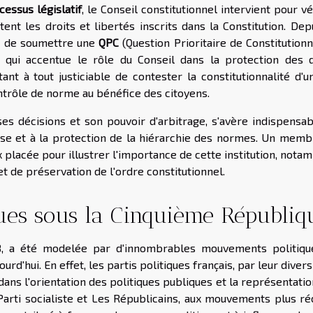
cessus législatif
, le Conseil constitutionnel intervient pour vé
nt les droits et libertés inscrits dans la Constitution. Dep
té de soumettre une
QPC
(Question Prioritaire de Constitutionn
e qui accentue le rôle du Conseil dans la protection des d
ant à tout justiciable de contester la constitutionnalité d'u
ontrôle de norme au bénéfice des citoyens.
 ses décisions et son pouvoir d'arbitrage, s'avère indispensa
se et à la protection de la hiérarchie des normes. Un memb
 placée pour illustrer l'importance de cette institution, not
et de préservation de l'ordre constitutionnel.
ues sous la Cinquième Républiq
8, a été modelée par d'innombrables mouvements politiqu
urd'hui. En effet, les partis politiques français, par leur divers
dans l'orientation des politiques publiques et la représentati
Parti socialiste et Les Républicains, aux mouvements plus ré