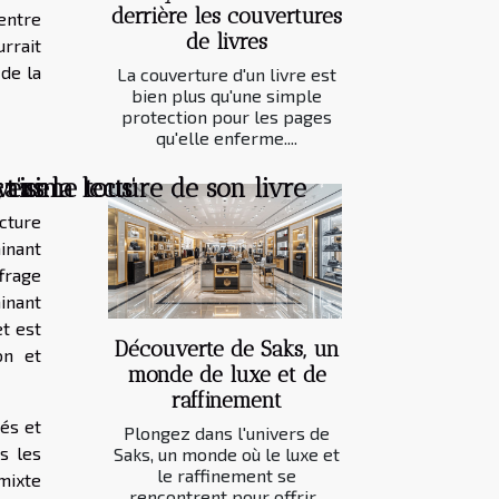
derrière les couvertures
 entre
de livres
rrait
 de la
La couverture d'un livre est
bien plus qu'une simple
protection pour les pages
qu'elle enferme....
 t'aime tous'
çaise
rs la lecture de son livre
ucture
inant
ffrage
inant
et est
Découverte de Saks, un
on et
monde de luxe et de
raffinement
dés et
Plongez dans l'univers de
s les
Saks, un monde où le luxe et
le raffinement se
mixte
rencontrent pour offrir...