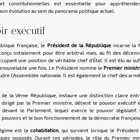
t constitutionnelles est essentielle pour appréhende
son évolution au sein du panorama politique actuel.
ir exécutif
blique française, le
Président de la République
incarne la f
onçu initialement pour être arbitral mais, au fil des décenni
upant une position de véritable chef d'État. Il est élu au su
 renouvelable une fois. Le Président nomme le
Premier minist
oudre l'Assemblée nationale. Il est également le chef des arm
e de la Vème République, instaure une distinction claire entr
 dirigé par le Premier ministre, détient le pouvoir exécutif 
evant le Parlement, lequel exerce le pouvoir législatif. 
s pouvoirs et le bon fonctionnement de la démocratie français
régime est la
cohabitation
, qui survient lorsque le Président
iques opposés. Durant ces périodes, le rôle du Premier min