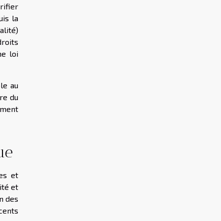
rifier
uis la
alité)
roits
ne loi
ble au
re du
amment
ue
es et
ité et
on des
cents