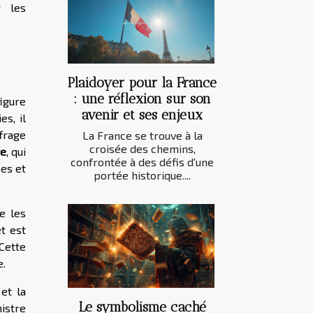
r les
Plaidoyer pour la France
: une réflexion sur son
igure
avenir et ses enjeux
es, il
ffrage
La France se trouve à la
croisée des chemins,
re
, qui
confrontée à des défis d'une
ées et
portée historique....
e les
et est
Cette
e.
 et la
Le symbolisme caché
istre