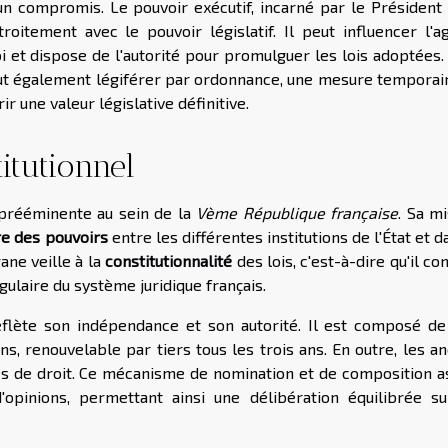
n compromis. Le pouvoir exécutif, incarné par le Président 
oitement avec le pouvoir législatif. Il peut influencer l'a
oi et dispose de l'autorité pour promulguer les lois adoptées
ut également légiférer par ordonnance, une mesure temporair
r une valeur législative définitive.
itutionnel
 prééminente au sein de la
Vème République française
. Sa m
re des pouvoirs
entre les différentes institutions de l'État et d
ane veille à la
constitutionnalité
des lois, c'est-à-dire qu'il co
gulaire du système juridique français.
eflète son indépendance et son autorité. Il est composé de
renouvelable par tiers tous les trois ans. En outre, les an
s de droit. Ce mécanisme de nomination et de composition a
pinions, permettant ainsi une délibération équilibrée su